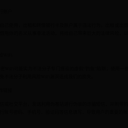
行账户
自己使用，出租和转借银行卡及账户属于违法行为。出租或出
借用你的名义从事非法活动，将给自己带来巨大的法律风险，
WiFi
WiFi可能实为不法分子专门搭设的虚假“钓鱼”陷阱；使用一些
免不法分子利用风险WiFi漏洞造成我们的损失。
诈链接
信或社交平台，发送利用伪基站进行伪装的诈骗短信，并附带
行账号密码、手机号、验证码等信息填写，导致用户的重要的账