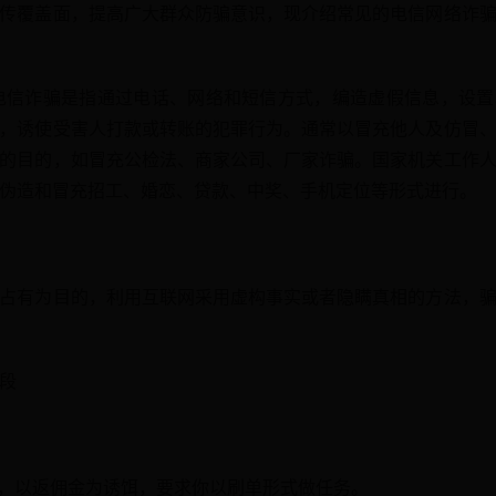
传覆盖面，提高广大群众防骗意识，现介绍常见的电信网络诈
电信诈骗是指通过电话、网络和短信方式，编造虚假信息，设
，诱使受害人打款或转账的犯罪行为。通常以冒充他人及仿冒
的目的，如冒充公检法、商家公司、厂家诈骗。国家机关工作
伪造和冒充招工、婚恋、贷款、中奖、手机定位等形式进行。
占有为目的，利用互联网采用虚构事实或者隐瞒真相的方法，
段
号，以返佣金为诱饵，要求你以刷单形式做任务。