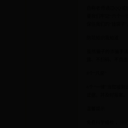
自称老师通过QQ或
要我们牢记“六个一
保住我们的“钱袋子”
防范知识我知道
虽然骗子的诈骗手法
露、不扫码、不点击
8个“凡是”
6个“一律”当您接
证据，并及时报案。
温馨提示
免费科学婚检 ，预