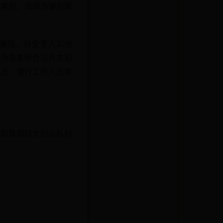
骗类型，揭露诈骗犯罪
置骗局，对受害人实施
、伪造各种合法外衣和
人员、银行工作人员等
骗取数额较大的公私财