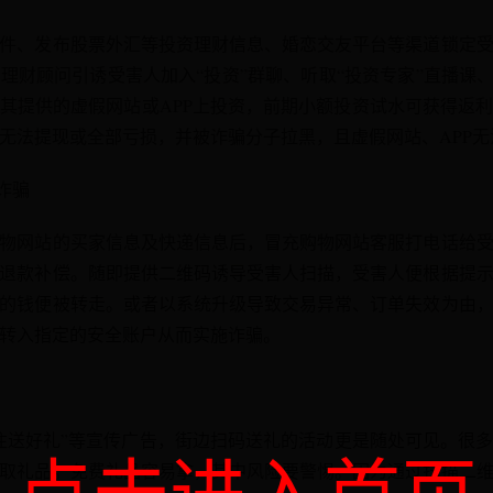
件、发布股票外汇等投资理财信息、婚恋交友平台等渠道锁定
理财顾问引诱受害人加入“投资”群聊、听取“投资专家”直播课、
其提供的虚假网站或APP上投资，前期小额投资试水可获得返
无法提现或全部亏损，并被诈骗分子拉黑，且虚假网站、APP无
诈骗
物网站的买家信息及快递信息后，冒充购物网站客服打电话给
退款补偿。随即提供二维码诱导受害人扫描，受害人便根据提
的钱便被转走。或者以系统升级导致交易异常、订单失效为由
转入指定的安全账户从而实施诈骗。
注送好礼”等宣传广告，街边扫码送礼的活动更是随处可见。很
取礼品。免费礼品容易拿，其中风险要警惕。因为通过扫描二