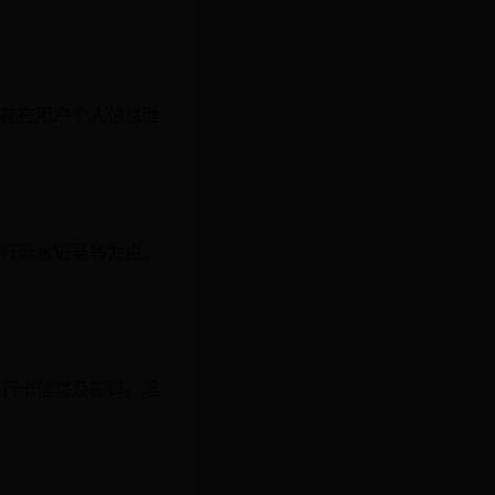
，存在用户个人信息泄
银行流水记录等为由，
银行卡信息及密码、验