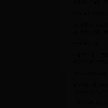
信息及账户信息，使
8.使用违规收集信息A
某些违规App打着
露、滥用的风险，因
9.网络贷款诈骗
打着“零门槛”、“
要求先转账汇款或索
10.冒充公检法诈骗
自称公检法机关或通
证码进行“资金清算
11.冒充老师向家长