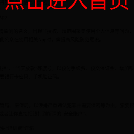
点击进入首页
得重要个人信息被泄密。
pp
疫情监测的名义，出现非授权、超范围采集使用个人信息等问题
此公众在使用相关App时，需提高风险防范意识。
无抵押”、“当天放款”等旗号，以预付手续费、预交保证金、增加
要银行卡密码、手机验证码。
管局、医保局，以涉嫌严重违法犯罪并需要保密等为由，索要
”或者让你直接把钱打到所谓的“安全账户”。
索要“培训费”诈骗