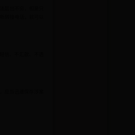
手法层出不穷，但是只
接听转接电话，就可以
不轻信、不汇款、不透
理，应当迅速保存涉案