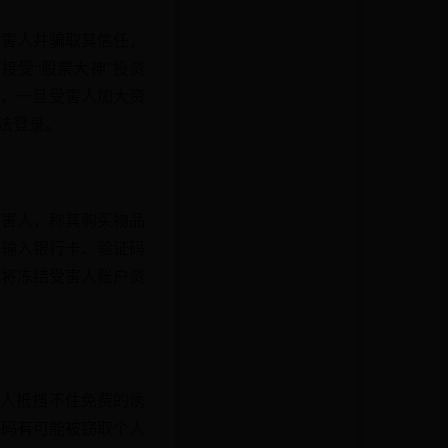
受害人并骗取其信任，
接受“股票大神”投资
利，一旦受害人加大资
法登录。
受害人，称其购买物品
示输入银行卡、验证码
，将冻结受害人账户资
多人抵挡不住免费的诱
维码有可能被窃取个人