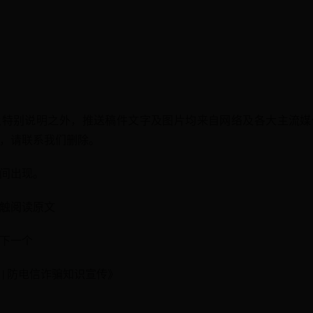
及特别说明之外，推送稿件文字及图片均来自网络及各大主流媒
，请联系我们删除。
间出现。
触阅读原文
下一个
| 防电信诈骗知识宣传》