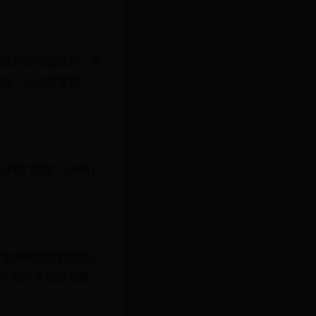
借自己的身份证件，可
以及个人信用受损、个
不明“蹭网”APP时，
钓鱼网站等虚假链接，
号密码等信息泄露。