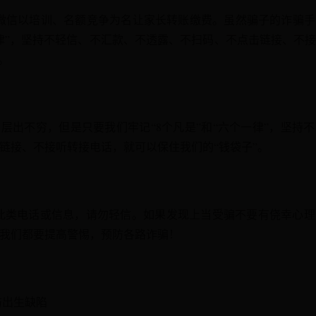
微信以培训、名额竞争为名让家长转账缴费。虽然骗子的诈骗
律”，坚持不轻信、不汇款、不透露、不扫码、不点击链接、不
。
层出不穷，但是只要我们牢记“8个凡是”和“六个一律”，坚持
链接、不接听转接电话，就可以保住我们的“钱袋子”。
到此类电话或信息，请勿轻信。如果发现上当受骗不要有侥幸心
我们都要提高警惕，预防各路诈骗！
防出生缺陷