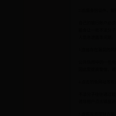
2.出借身份证件、银
自己的银行账户必须
能会让一些不法分子
人信息泄露等问题。
3.连接存在漏洞的风险
公共场所中的一些免密
因此需提高警惕，避
4.点击钓鱼网站等欺
不法分子往往通过短
诱导用户点击链接进
5.虚假投资理财诈骗