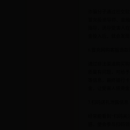
诈骗分子通过社交软
冒充投资导师、金融
指导，诱导受害人在
金投入后，就会发现
6.冒充网购客服退款
通过非法渠道购买购
质量有问题，可给予
等信息，最终银行卡
金，让受害人将资金
7.扫码送礼泄露信息
经常能看到“扫码关
惑，便会参与扫码领