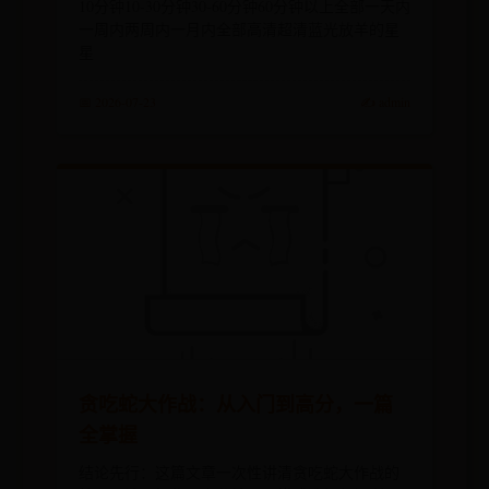
10分钟10-30分钟30-60分钟60分钟以上全部一天内
一周内两周内一月内全部高清超清蓝光放羊的星
星
📅 2026-07-23
✍️ admin
贪吃蛇大作战：从入门到高分，一篇
全掌握
结论先行：这篇文章一次性讲清贪吃蛇大作战的