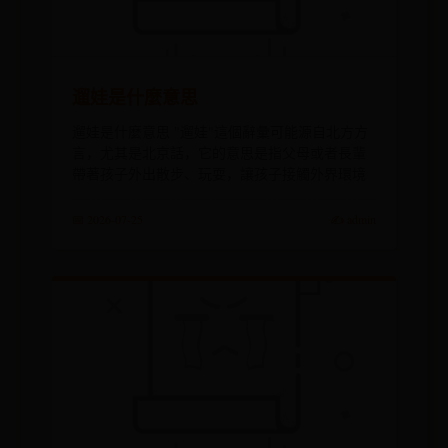
遛娃是什麼意思
遛娃是什麼意思 "遛娃"這個辭彙可能源自北方方
言，尤其是北京話，它的意思是指父母或者長輩
帶著孩子外出散步、玩耍，讓孩子接觸外界環境
📅 2026-07-25
✍️ admin