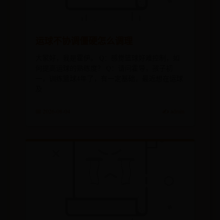
运球不协调僵硬怎么调理
大家好，我是霍伊。 Q：感觉篮球好难控制，如
何提高运球的熟练度？ Q：请问霍导，孩子初
一，训练篮球4年了，有一定基础，最近想在运球
及
📅 2026-08-04
✍️ admin