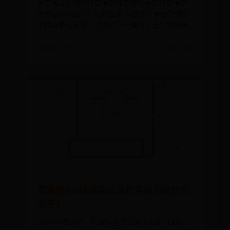
首页书库排行榜作家专区作家福利首页作家专区
作家福利作品详情妇科圣手 兮夜谢 / 著已完结都
市修真最近更新： 第852章 一直等下去（大结局
📅 2026-08-02
✍️ admin
邓紫棋300场巡演记录在华语乐坛什么
水平？
2026年7月25日，邓紫棋在天津站“I AM GLORIA”