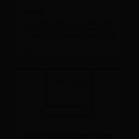
铃声造句
【词语】铃声 【拼音】líng shēng【解释】传统意
义如上下课铃声等，现在多指手机铃声。 造句
1：铃声响了，我们安安静静地坐在教室里，等待
📅 2026-08-03
✍️ admin
详尽指南：如何轻松连接华为手表到