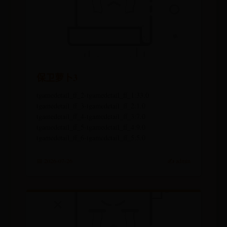
保卫萝卜3
tgamedetail_ff_2-tgamedetail_ff_1:33.0
tgamedetail_ff_3-tgamedetail_ff_2:1.0
tgamedetail_ff_4-tgamedetail_ff_3:7.0
tgamedetail_ff_5-tgamedetail_ff_4:9.0
tgamedetail_ff_6-tgamedetail_ff_5:5.0
📅 2026-07-26
✍️ admin