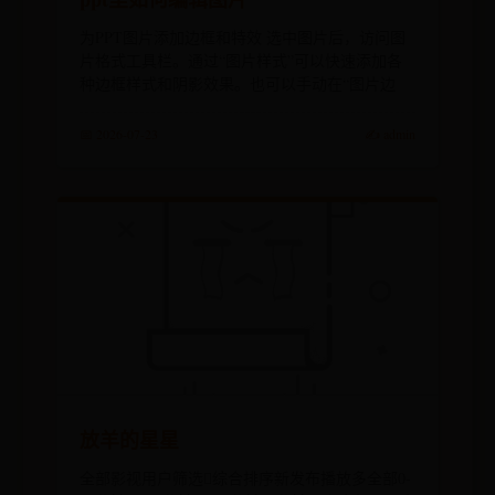
为PPT图片添加边框和特效 选中图片后，访问图
片格式工具栏。通过“图片样式”可以快速添加各
种边框样式和阴影效果。也可以手动在“图片边
📅 2026-07-23
✍️ admin
放羊的星星
全部影视用户筛选综合排序新发布播放多全部0-