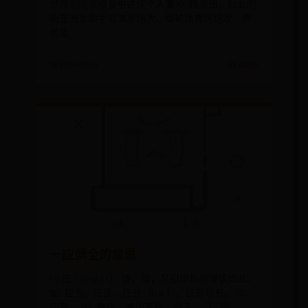
世界巡回演唱会中达成个人第300场演出，以此刷
新亚洲女歌手巡演总场次、单轮体育场场次、票
房及
📅 2026-08-01
✍️ admin
一应俱全的意思
㈠ 应 [ yīng ] ①. 该，当，又引申料想理该如此。
如: 应当。应该。应分（fèn ）。应有尽有。 ②.
回答。 如: 答应。喊他不应。应承。 ③. 随，