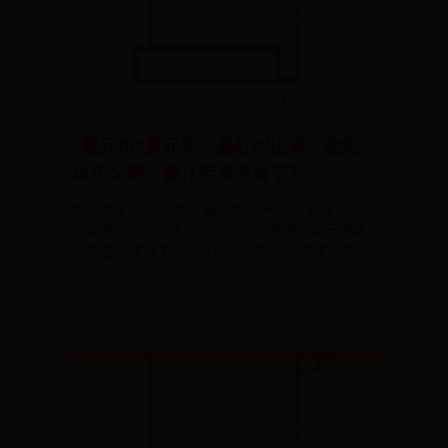
“霍元甲”黄元申：最红时出家，他的
年迈父母、妻儿后来怎样了？
他成为了当之无愧的“霍元甲第一人”，这个称号
也伴随了他的一生。从此，他的名字与霍元甲紧
密相连，成为了一个时代的标志。 大侠霍元甲
📅 2026-07-26
✍️ admin