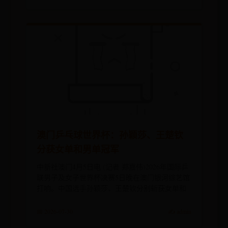
澳门乒乓球世界杯：孙颖莎、王楚钦
分获女单和男单冠军
中新社澳门4月5日电 (记者 郑嘉伟)2026年国际乒
联男子及女子世界杯决赛5日晚在澳门银河综艺馆
打响。中国选手孙颖莎、王楚钦分别斩获女单和
📅 2026-07-30
✍️ admin