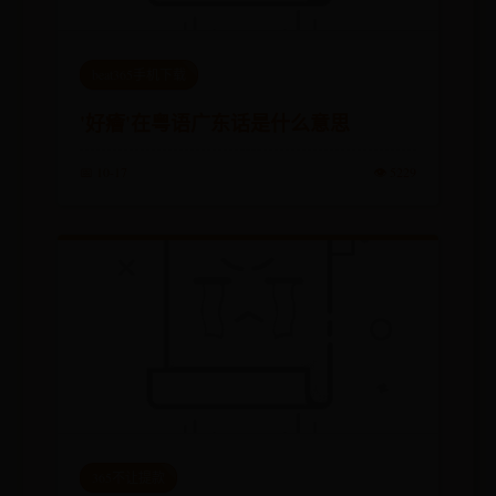
beat365手机下载
'好癐'在粤语广东话是什么意思
📅 10-17
👁️ 5229
365不让提款