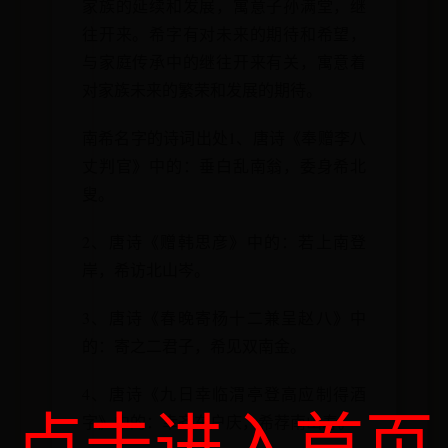
家族的延续和发展，寓意子孙满堂，继
往开来。希字有对未来的期待和希望，
与家庭传承中的继往开来有关，寓意着
对家族未来的繁荣和发展的期待。
南希名字的诗词出处1、唐诗《奉赠李八
丈判官》中的：垂白乱南翁，委身希北
叟。
2、唐诗《赠韩思彦》中的：若上南登
岸，希访北山岑。
3、唐诗《春晚寄杨十二兼呈赵八》中
的：寄之二君子，希见双南金。
4、唐诗《九日幸临渭亭登高应制得酒
点击进入首页
字》中的：幸齐东户庆，希荐南山寿。