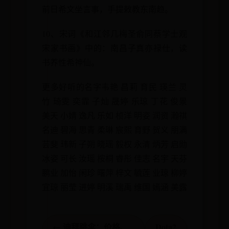
前日希文坐言事，手提敕教东南趋。
10、宋词《和江邻几梅圣俞同蔡学士观
宋家书画》中的：南昌子真亦禄仕，读
书养性希神仙。
更多好听的名字韦艳 昌莉 育民 瑛兰 灵
竹 琦雯 奕霏 子灿 晟婷 乐琼 丁花 俊景
美天 小婧 逸凡 乐如 桢洋 明姿 润资 瀚祺
名迪 碧海 思青 柔琳 宸熙 育野 贺义 朋满
芸斐 玮新 子朔 晓瑶 毅权 永清 炳芳 启勋
冰姿 可长 汝瑶 桉桐 睿彤 佳志 名宇 天芬
鹏业 加怡 闲珍 曙萍 梓文 毓莲 业琼 柳婷
宜琼 丽莹 进婷 明溪 瑞禹 维国 嫣涵 美露
← 迪拜跳伞：价格、
Dota2