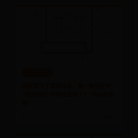
365下载手机版
回家是为了重新出发，看一看现在的
“韩国梅西”李昇祐怎样了？_手机网易
网
📅 01-25
👁️ 1207