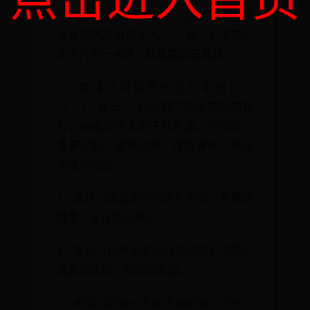
5、唐诗《所居即事六首（原注：丹阳闲
居寄郑明府如范上人。） 其一》中的：
南下丹阳一水湾，陋居瓢饮是希颜。
6、唐诗《师诲而饯之》中的：）
（〖1〗跋云：“时光启二年冬首中旬有
七，横峰先生永阳子杜希遁，字忘机，
多事之秋，避祸汶郊，每抵廛中，祇接
大隐南阳公。
7、唐诗《赠崔郎中宗之》中的：希君同
携手，长往南山幽。
8、宋词《杨寺丞掌务西洛访别》中的：
奏篇希乙览，刷羽迟南图。
9、宋词《四贤一不肖诗 余安道》中的：