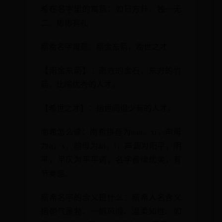
希在名字里的寓意：如日方升、独一无
二、彬彬有礼
南希名字寓意：南金东箭，希世之才
【南金东箭】：南方的金石，东方的竹
箭。比喻优秀的人才。
【希世之才】：指世间很少有的人才。
南希怎么读：南希拼音为nán、xī，声母
为n，x，韵母为án，ī，声调为阳平，阴
平，平仄为平平调，名字音律优美，有
节奏感。
南希名字的含义是什么：南希人名含义
指朝气蓬勃、一帆风顺、温柔知性、如