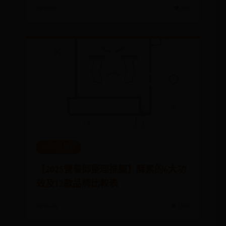
📅 09-01
👁️ 289
365不让提款
【2025營養師整理推薦】酵素的6大功
效及12款品牌比較表
📅 08-28
👁️ 1283