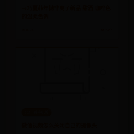
→巧蔓菲年抛非离子新品 甜酒 咖啡色
的温柔色调
📅 07-02
👁️ 2455
365下载手机版
微信视频怎么关闭自己的摄像头