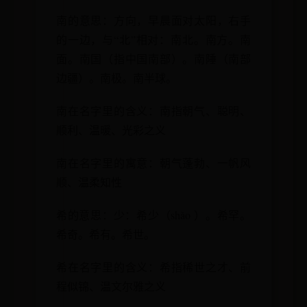
南的意思：方向，早晨面对太阳，右手
的一边，与“北”相对：南北。南方。南
面。南国（指中国南部）。南陲（南部
边疆）。南极。南半球。
南在名字里的含义：南指朝气、聪明、
顺利、温暖、光彩之义
南在名字里的寓意：朝气蓬勃、一帆风
顺、温柔知性
希的意思：少：希少（shǎo ）。希罕。
希奇。希有。希世。
希在名字里的含义：希指稀世之才、前
程似锦、温文尔雅之义