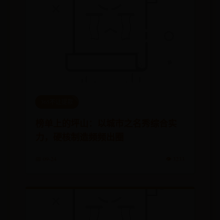
365不让提款
榜单上的坪山：以城市之名秀综合实
力，硬核制造频频出圈
📅 09-24
👁️ 3233