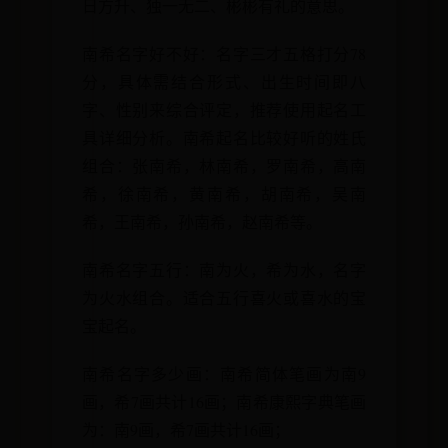
日方升、独一无二、彬彬有礼的意思。
南希名字好不好：名字三才五格打分78
分，具体需结合形式、出生时间即八
字、性别来综合评定，推荐使用起名工
具详细分析。南希起名比较好听的姓氏
组合：张南希，林南希，罗南希，高南
希，徐南希，黄南希，胡南希，吴南
希，王南希，孙南希，赵南希等。
南希名字五行：南为火，希为水，名字
为火水组合。适合五行喜火或喜水的宝
宝起名。
南希名字多少画：南希简体笔画为南9
画，希7画共计16画；南希康熙字典笔画
为：南9画，希7画共计16画；