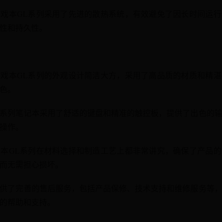
星游戏本GL系列采用了先进的散热系统，有效避免了因长时间运
性和持久性。
星游戏本GL系列的外观设计简洁大方，采用了高品质的材质和精
色。
：该系列笔记本采用了舒适的键盘和精准的触控板，提供了出色的
操作。
游戏本GL系列在材料选择和制造工艺上都非常讲究，确保了产品
而无需担心损坏。
星提供了完善的售后服务，包括产品保修、技术支持和维修服务等
的帮助和支持。