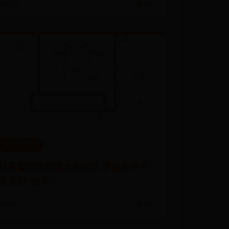
📅 07-05
👁️ 3292
365不让提款
托蒂重伤惊动意大利足坛 罗马王子大
度宽恕“凶手”
📅 07-10
👁️ 9662