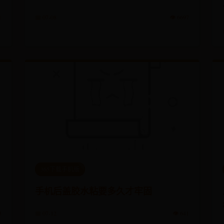
1
📅 07-08
👁️ 6697
365下载手机版
手机后盖胶水粘要多久才牢固
3
📅 07-12
👁️ 641