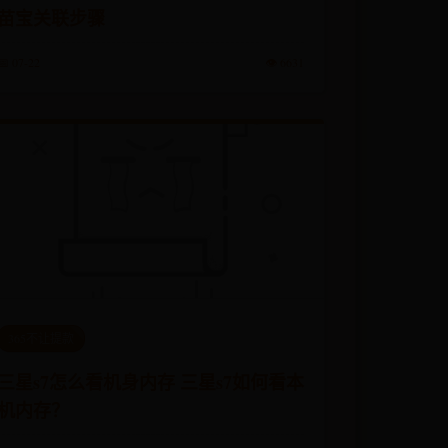
苗宝关联步骤
📅 07-22
👁️ 6631
365不让提款
三星s7怎么看机身内存 三星s7如何看本
机内存？