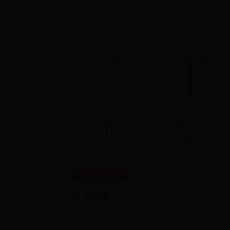
📅 07-12
👁️ 313
beat365手机下载
扌的解释
📅 06-30
👁️ 802