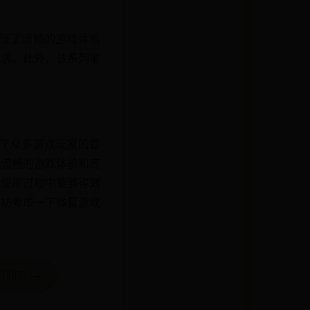
保证了流畅的游戏体验
追求。此外，该系列笔
为了众多游戏玩家的首
了流畅的游戏体验和高
和使用过程中能够得到
不妨考虑一下微星游戏
𢊁的解释 →