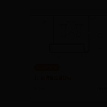
beat365手机下载
2、剑灵捏脸要钱吗
📅 07-13
👁️ 625