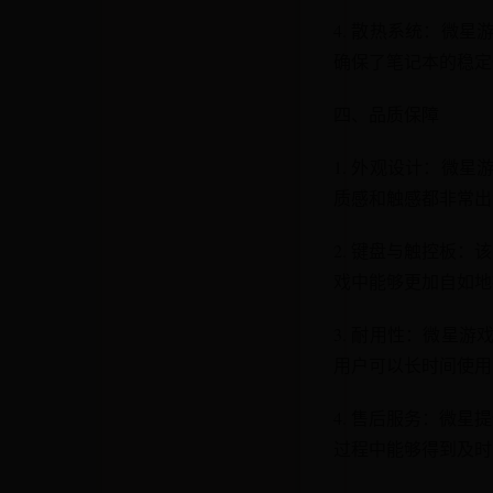
4. 散热系统：微
确保了笔记本的稳定
四、品质保障
1. 外观设计：微
质感和触感都非常出
2. 键盘与触控板
戏中能够更加自如地
3. 耐用性：微星
用户可以长时间使用
4. 售后服务：微
过程中能够得到及时