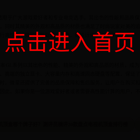
适用于广大游戏爱好者和专业电竞选手。其出色的性能和品质
，同时其精美的外观和高品质的材质也满足了时尚玩家对美的
点击进入首页
行高性能计算和图形处理的用户，如设计师、工程师等。
本GL系列以其出色的性能、精美的外观和高品质的材质，成
、高端的独立显卡、大容量内存和高速固态硬盘等配置，保证
时，微星还提供了完善的品质保障和售后服务，让用户在购买
因此，如果你是一位游戏爱好者或者需要高性能计算的用户，
视机顶盒哪个牌子好？测评员横评20款盘点电视机顶盒排行榜