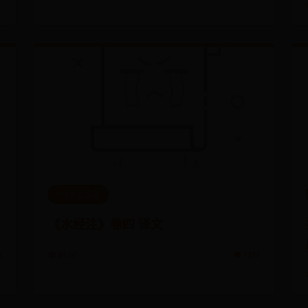
365不让提款
《水经注》卷四 译文
8
📅 07-07
👁️ 1253